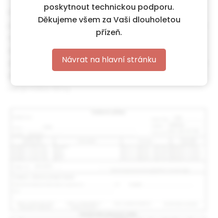
poskytnout technickou podporu.
Program umožňuje pro rezervace, vytisknout cestovní
Děkujeme všem za Vaši dlouholetou
příkaz. Cestovní příkaz lze pořídit pouze u rezervací, které
přízeň.
mohou sloužit jako podklad pro cestovní příkaz. Trvání
služební cesty musí být alespoň v jednom kalendářním
Návrat na hlavní stránku
dni delší než 5 hodin. Není rozhodující, zda jde o pracovní
den či nikoli. Cíl cesty musí být vyplněn a musí být jiný,
než je místo firmy.