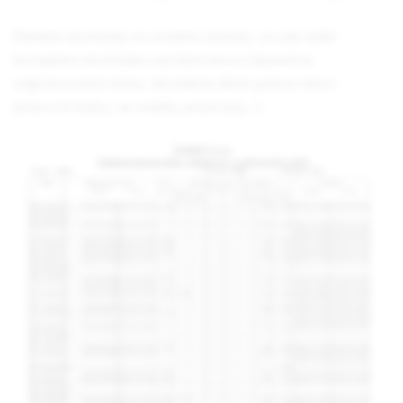
Přehled docházky za zvolené období. Je zde vidět
kompletní docházka zaměstnance (skutečná
odpracovaná doba, dovolená, lékař, práce mimo
pracovní dobu, ve svátky, přesčasy,…).