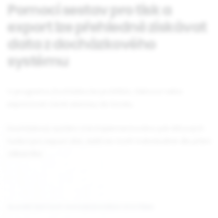
Pomocí sestav pro tisk a
export lze přehledně získávat
data z docházkového
systému
V programu Docházka lze prohlížet, tisknout nebo
exportovat různé sestavy do Excelu.
Docházkový systém má implementováno pár klíčových
funkcí pro export dat, další lze tvořit individuálně dle přání
zákazníka.
HLAVNÍ SESTAVY DOCHÁZKOVÉHO SYSTÉMU