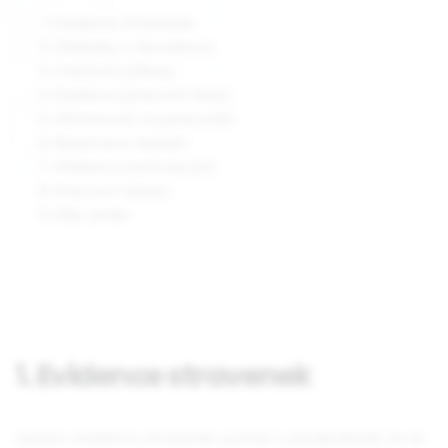
Evidence stravenek
Žádanky o dovolenou
Cestovní příkazy
Evidence pracovní doby
Přítomnost na pracovišti
Rezervace období
Přehled a kontrola jízd
Pracovní výkazy
Plán směn
1. Evidence stravenek
Systém evidence stravenek vychází z předpokladů, že se