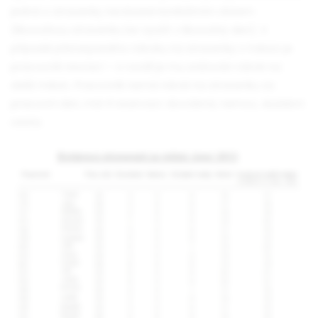
jedná o stravenky nevázané konkrétním datem
(libovolnou stravenku lze využít v libovolný den). V
případě přečerpaného nároku na stravenky v měsíci je
pracovník nevrací – o rozdíl je mu snižován nárok na
další měsíc. Pracovník nemá nárok na stravenku za
pracovní den, má-li rezervaci: dovolená, nemoc, služební
cesta.