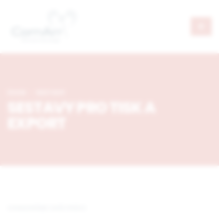
ÚVOD
SESTAVY
SESTAVY PRO TISK A
EXPORT
USNADNÍME VAŠI PRÁCI